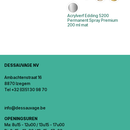
Acrylverf Edding 5200
Permanent Spray Premium
200 ml mat
DESSAUVAGE NV
Ambachtenstraat 16
8870 Izegem
Tel +32 (0)51 30 98 70
info@dessauvage.be
OPENINGSUREN
Ma: 8u15 - 12u00 / 13u15 - 17u00