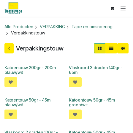
Overslaan naar inhoud
Alle Producten
VERPAKKING
Tape en omsnoering
Verpakkingstouw
Verpakkingstouw
Katoentouw 200gr - 200m
Vlaskoord 3 draden 140gr -
blauw/wit
65m
Katoentouw 50gr - 45m
Katoentouw 50gr - 45m
blauw/wit
groen/wit
Vlaskoord 2 draden 100gr -
Katoentouw 50gr - 45m