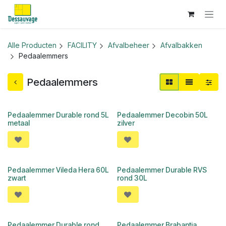
Overslaan naar inhoud
Alle Producten
FACILITY
Afvalbeheer
Afvalbakken
Pedaalemmers
Pedaalemmers
Pedaalemmer Durable rond 5L
Pedaalemmer Decobin 50L
metaal
zilver
Pedaalemmer Vileda Hera 60L
Pedaalemmer Durable RVS
zwart
rond 30L
Pedaalemmer Durable rond
Pedaalemmer Brabantia