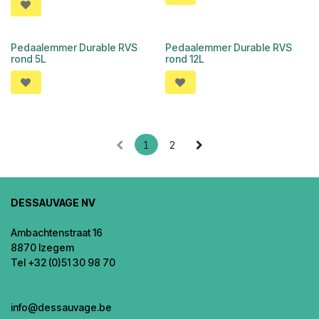
Pedaalemmer Durable RVS
Pedaalemmer Durable RVS
rond 5L
rond 12L
1
2
DESSAUVAGE NV
Ambachtenstraat 16
8870 Izegem
Tel +32 (0)51 30 98 70
info@dessauvage.be