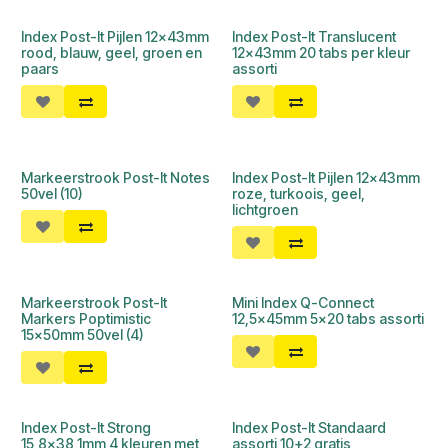
Index Post-It Pijlen 12x43mm
Index Post-It Translucent
rood, blauw, geel, groen en
12x43mm 20 tabs per kleur
paars
assorti
Markeerstrook Post-It Notes
Index Post-It Pijlen 12x43mm
50vel (10)
roze, turkoois, geel,
lichtgroen
Markeerstrook Post-It
Mini Index Q-Connect
Markers Poptimistic
12,5x45mm 5x20 tabs assorti
15x50mm 50vel (4)
Index Post-It Strong
Index Post-It Standaard
15,8x38,1mm 4 kleuren met
assorti 10+2 gratis