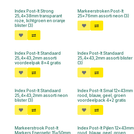
Index Post-It Strong
Markeerstroken Post-It
25,4x38mm transparant
25x76mm assorti neon (3)
roze, lichtgroen en oranje
blister (3)
Index Post-It Standaard
Index Post-It Standaard
25,4x43,2mm assorti
25,4x43,2mm assorti blister
voordeelpak 8+4 gratis
(3)
Index Post-It Standaard
Index Post-It Smal 12x43mm
25,4x43,2mm assorti neon
rood, blauw, geel, groen
blister (3)
voordeelpack 4+2 gratis
Markeerstrook Post-It
Index Post-It Pijlen 12x43mm
Markers Energetic 15x50mm
rood, blauw, geel, groen