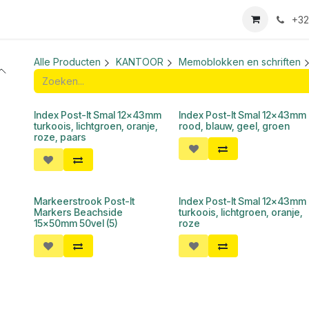
we login aanvraag
+32
Alle Producten
KANTOOR
Memoblokken en schriften
Index Post-It Smal 12x43mm
Index Post-It Smal 12x43mm
turkoois, lichtgroen, oranje,
rood, blauw, geel, groen
roze, paars
Markeerstrook Post-It
Index Post-It Smal 12x43mm
Markers Beachside
turkoois, lichtgroen, oranje,
15x50mm 50vel (5)
roze