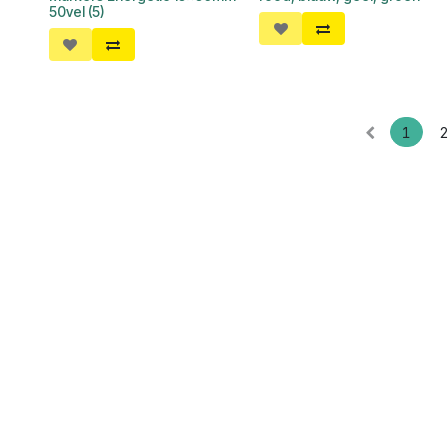
50vel (5)
1