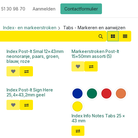
 51 30 98 70
Aanmelden
Contactformulier
Index- en markeerstroken
Tabs - Markeren en aanwijzen
Index Post-It Smal 12x43mm
Markeerstroken Post-It
neonoranje, paars, groen,
15x50mm assorti (5)
blauw, roze
Index Post-It Sign Here
25,4x43,2mm geel
Index Info Notes Tabs 25 x
43 mm