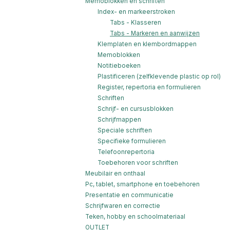
Memoblokken en schriften
Index- en markeerstroken
Tabs - Klasseren
Tabs - Markeren en aanwijzen
Klemplaten en klembordmappen
Memoblokken
Notitieboeken
Plastificeren (zelfklevende plastic op rol)
Register, repertoria en formulieren
Schriften
Schrijf- en cursusblokken
Schrijfmappen
Speciale schriften
Specifieke formulieren
Telefoonrepertoria
Toebehoren voor schriften
Meubilair en onthaal
Pc, tablet, smartphone en toebehoren
Presentatie en communicatie
Schrijfwaren en correctie
Teken, hobby en schoolmateriaal
OUTLET