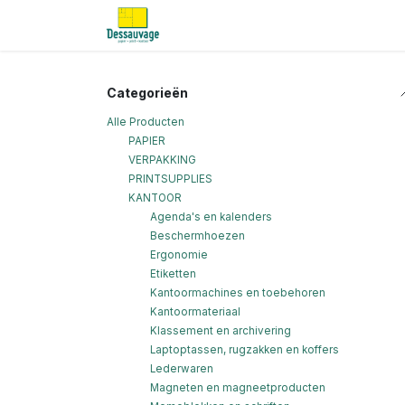
Overslaan naar inhoud
Home
Informatie
Shop
Nieu
Categorieën
Alle Producten
PAPIER
VERPAKKING
PRINTSUPPLIES
KANTOOR
Agenda's en kalenders
Beschermhoezen
Ergonomie
Etiketten
Kantoormachines en toebehoren
Kantoormateriaal
Klassement en archivering
Laptoptassen, rugzakken en koffers
Lederwaren
Magneten en magneetproducten