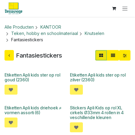
Overslaan naar inhoud
Alle Producten
KANTOOR
Teken, hobby en schoolmateriaal
Knutselen
Fantasiestickers
Fantasiestickers
Etiketten Apli kids ster op rol
Etiketten Apli kids ster op rol
goud (2360)
zilver (2360)
Etiketten Apli kids driehoek ≠
Stickers Apli Kids op rol XL
vormen assorti (6)
cirkels Ø33mm 4 rollen in 4
veschillende kleuren