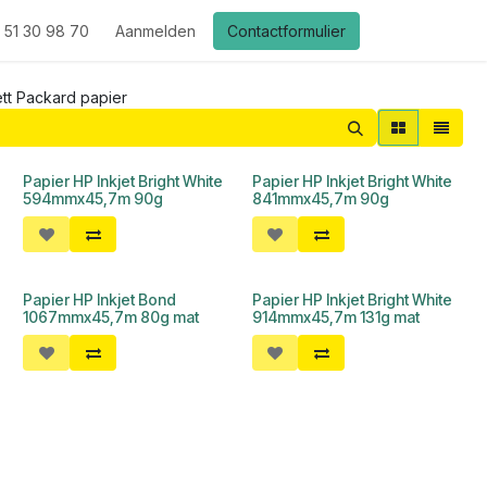
 51 30 98 70
Aanmelden
Contactformulier
tt Packard papier
Papier HP Inkjet Bright White
Papier HP Inkjet Bright White
594mmx45,7m 90g
841mmx45,7m 90g
Papier HP Inkjet Bond
Papier HP Inkjet Bright White
1067mmx45,7m 80g mat
914mmx45,7m 131g mat