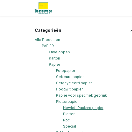
Overslaan naar inhoud
Home
Informatie
Shop
Nieu
Categorieën
Alle Producten
PAPIER
Enveloppen
Karton
Papier
Fotopapier
Gekleurd papier
Gerecycleerd papier
Hoogwit papier
Papier voor specifiek gebruik
Plotterpapier
Hewlett Packard papier
Plotter
Ppc
Special