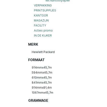
Wit kantoorpapier
VERPAKKING
PRINTSUPPLIES
KANTOOR
MAGAZIJN
FACILITY
Acties promo
IN DE KIJKER
MERK
Hewlett Packard
FORMAAT
914mmx45,7m
594mmx45,7m
610mmx45,7m
841mmx45,7m
914mmx91,4m
1067mmx45,7m
GRAMMAGE