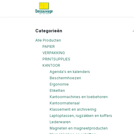
Overslaan naar inhoud
Home
Informatie
Shop
Nieu
Categorieën
Alle Producten
PAPIER
VERPAKKING
PRINTSUPPLIES
KANTOOR
Agenda's en kalenders
Beschermhoezen
Ergonomie
Etiketten
Kantoormachines en toebehoren
Kantoormateriaal
Klassement en archivering
Laptoptassen, rugzakken en koffers
Lederwaren
Magneten en magneetproducten