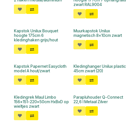
zwart RAL9004
Kapstok Unilux Bouquet
Muurkapstok Unilux
hoogte 175cm 6
magnetisch 8x10cm zwart
kledinghaken grijs/hout
Kapstok Papernet Easycloth
Kledinghanger Unilux plastic
model A hout/zwart
45cm zwart (20)
Kledingrek Maul Limbo
Parapluhouder Q-Connect
156x151-220x50cm HxBxD op
22,6 l Metaal Zilver
wieltjes zwart