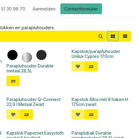
 51 30 98 70
Aanmelden
Contactformulier
tokken en parapluhouders
Kapstok/parapluhouder
Unilux Cypres 170cm
m
Parapluhouder Durable
metaal 28,5L
Parapluhouder Q-Connect
Kapstok Alba met 8 haken H
22,6 l Metaal Zwart
175cm zwart
l
Kapstok Papernet Easycloth
Paraplubak Durable
model A hout/wit
roestvast staal 28,5L rond