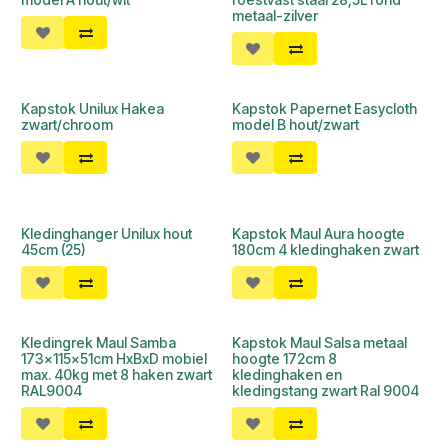
metaal-zilver
Kapstok Unilux Hakea
Kapstok Papernet Easycloth
zwart/chroom
model B hout/zwart
Kledinghanger Unilux hout
Kapstok Maul Aura hoogte
45cm (25)
180cm 4 kledinghaken zwart
Kledingrek Maul Samba
Kapstok Maul Salsa metaal
173x115x51cm HxBxD mobiel
hoogte 172cm 8
max. 40kg met 8 haken zwart
kledinghaken en
RAL9004
kledingstang zwart Ral 9004