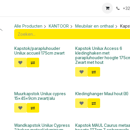
we login aanvraag
+32
Alle Producten
KANTOOR
Meubilair en onthaal
Kaps
Kapstok/parapluhouder
Kapstok Unilux Access 6
Unilux accueil 175cm zwart
kledinghaken met
parapluhouder hoogte 175c
Zwart met hout
Muurkapstok Unilux cypres
Kledinghanger Maul hout (8)
15x45x9cm zwart/alu
Wandkapstok Unilux Cypress
Kapstok MAUL Caurus metaa
2 haken metaal/aluminium
hoogte 177cm 7 ophangrails