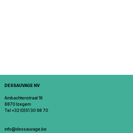
DESSAUVAGE NV
Ambachtenstraat 16
8870 Izegem
Tel +32 (0)51 30 98 70
info@dessauvage.be