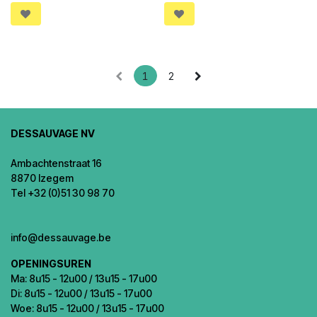
1
2
DESSAUVAGE NV
Ambachtenstraat 16
8870 Izegem
Tel +32 (0)51 30 98 70
info@dessauvage.be
OPENINGSUREN
Ma: 8u15 - 12u00 / 13u15 - 17u00
Di: 8u15 - 12u00 / 13u15 - 17u00
Woe: 8u15 - 12u00 / 13u15 - 17u00