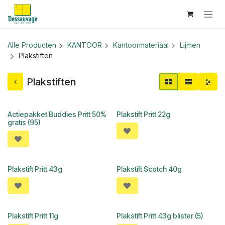
Overslaan naar inhoud
Alle Producten
KANTOOR
Kantoormateriaal
Lijmen
Plakstiften
Plakstiften
Actiepakket Buddies Pritt 50%
Plakstift Pritt 22g
gratis (95)
Plakstift Pritt 43g
Plakstift Scotch 40g
Plakstift Pritt 11g
Plakstift Pritt 43g blister (5)