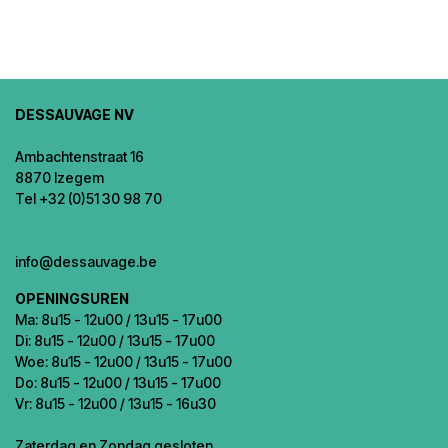
DESSAUVAGE NV
Ambachtenstraat 16
8870 Izegem
Tel +32 (0)51 30 98 70
info@dessauvage.be
OPENINGSUREN
Ma: 8u15 - 12u00 / 13u15 - 17u00
Di: 8u15 - 12u00 / 13u15 - 17u00
Woe: 8u15 - 12u00 / 13u15 - 17u00
Do: 8u15 - 12u00 / 13u15 - 17u00
Vr: 8u15 - 12u00 / 13u15 - 16u30
Zaterdag en Zondag gesloten