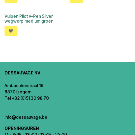
Vulpen Pilot V-Pen Silver
wegwerp medium groen
DESSAUVAGE NV
Ambachtenstraat 16
8870 Izegem
Tel +32 (0)51 30 98 70
info@dessauvage.be
OPENINGSUREN
Ma: 8u15 - 12u00 / 13u15 - 17u00