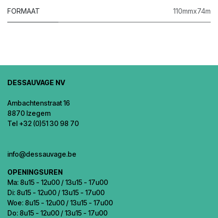
FORMAAT
110mmx74m
DESSAUVAGE NV
Ambachtenstraat 16
8870 Izegem
Tel +32 (0)51 30 98 70
info@dessauvage.be
OPENINGSUREN
Ma: 8u15 - 12u00 / 13u15 - 17u00
Di: 8u15 - 12u00 / 13u15 - 17u00
Woe: 8u15 - 12u00 / 13u15 - 17u00
Do: 8u15 - 12u00 / 13u15 - 17u00