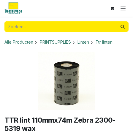
Overslaan naar inhoud
Alle Producten
PRINTSUPPLIES
Linten
Ttr linten
TTR lint 110mmx74m Zebra 2300-
5319 wax